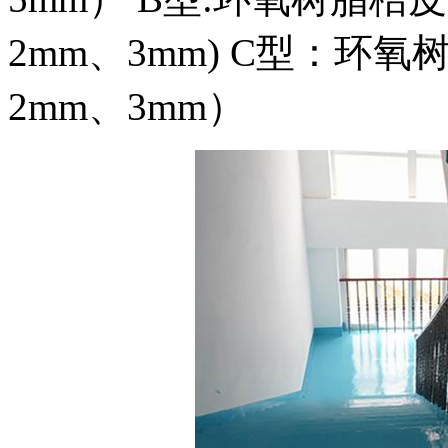
2mm、3mm) C型：环
2mm、3mm）