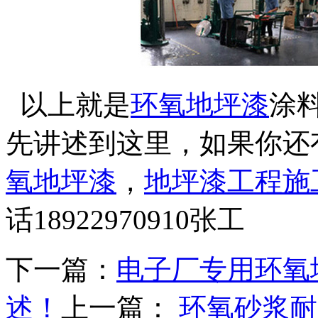
以上就是
环氧地坪漆
涂
先讲述到这里，如果你还
氧地坪漆
，
地坪漆工程施
话18922970910张工
下一篇：
电子厂专用环氧
述！
上一篇：
环氧砂浆耐