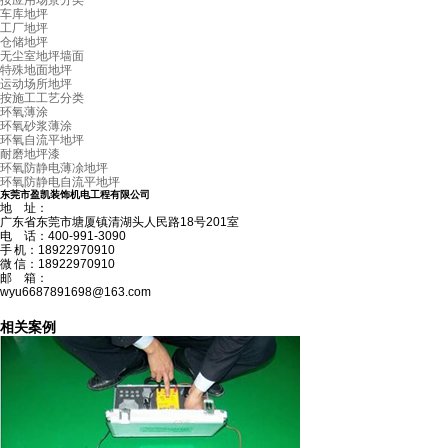
按应用场景分类
车库地坪
工厂地坪
仓储地坪
无尘室地坪墙面
特殊地面地坪
运动场所地坪
按施工工艺分类
环氧薄涂
环氧砂浆薄涂
环氧自流平地坪
耐磨地坪漆
环氧防静电薄凃地坪
环氧防静电自流平地坪
东莞市盈凯装饰机电工程有限公司
地 址：
广东省东莞市塘厦镇清湖头人民路18号201室
电 话：400-991-3090
手 机：18922970910
微 信：18922970910
邮 箱：
wyu6687891698@163.com
相关案例