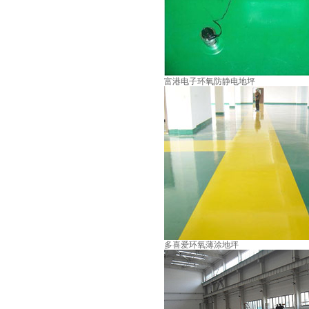
富港电子环氧防静电地坪
多喜爱环氧薄涂地坪