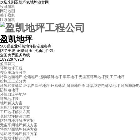
欢迎来到盈凯环氧地坪漆官网
收藏盈凯
网站地图
关于盈凯
联系盈凯
盈凯地坪
500强企业环氧地坪指定服务商
防尘美观 · 耐磨耐压 · 抗油污性强
全国免费服务热线
18922970910
盈凯首页
环氧地坪工程
按应用场景分类
特殊地面地坪
仓储地坪
运动场所地坪
车库地坪
无尘室环氧地坪漆
工厂地坪
按施工工艺分类
环氧砂浆薄涂
环氧自流平地坪
环氧薄涂
耐磨地坪漆
环氧防静电薄凃地坪
环氧防静电
防静电地坪
环氧自流平地坪
环氧地坪漆
地坪解决方案
车库地坪解决方案
工厂地坪解决方案
仓储地坪解决方案
防静电地坪解决方案
无尘车间地坪解决方案
特殊地面地坪解决方案
运动场所地坪解决方案
水性地坪解决方案