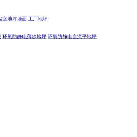
尘室地坪墙面
工厂地坪
漆
环氧防静电薄凃地坪
环氧防静电自流平地坪