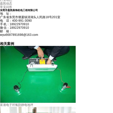
行业动态
盈凯动态
常见问答
东莞市盈凯装饰机电工程有限公司
地 址：
广东省东莞市塘厦镇清湖头人民路18号201室
电 话：400-991-3090
手 机：18922970910
微 信：18922970910
邮 箱：
wyu6687891698@163.com
相关案例
富港电子环氧防静电地坪