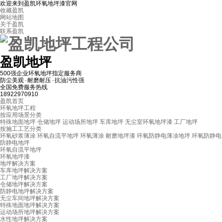
欢迎来到盈凯环氧地坪漆官网
收藏盈凯
网站地图
关于盈凯
联系盈凯
盈凯地坪
500强企业环氧地坪指定服务商
防尘美观 · 耐磨耐压 · 抗油污性强
全国免费服务热线
18922970910
盈凯首页
环氧地坪工程
按应用场景分类
特殊地面地坪
仓储地坪
运动场所地坪
车库地坪
无尘室环氧地坪漆
工厂地坪
按施工工艺分类
环氧砂浆薄涂
环氧自流平地坪
环氧薄涂
耐磨地坪漆
环氧防静电薄凃地坪
环氧防静电
防静电地坪
环氧自流平地坪
环氧地坪漆
地坪解决方案
车库地坪解决方案
工厂地坪解决方案
仓储地坪解决方案
防静电地坪解决方案
无尘车间地坪解决方案
特殊地面地坪解决方案
运动场所地坪解决方案
水性地坪解决方案